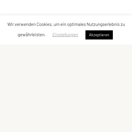
Wir verwenden Cookies, um ein optimales Nutzungserlebnis zu
gewährleisten.
Einstellungen
Akzeptieren
SPORTUNION Tarrenz
Hausanger 17
6464 Tarrenz
Tel: +43 664 / 46 18 072
E-Mail:
su-tarrenz@gmx.at
ZVR-Zahl: 918936165
Kontaktadressen
Schnellzugriff