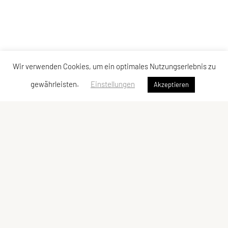
Wir verwenden Cookies, um ein optimales Nutzungserlebnis zu
gewährleisten.
Einstellungen
Akzeptieren
SPORTUNION Tarrenz
Hausanger 17
6464 Tarrenz
Tel: +43 664 / 46 18 072
E-Mail:
su-tarrenz@gmx.at
ZVR-Zahl: 918936165