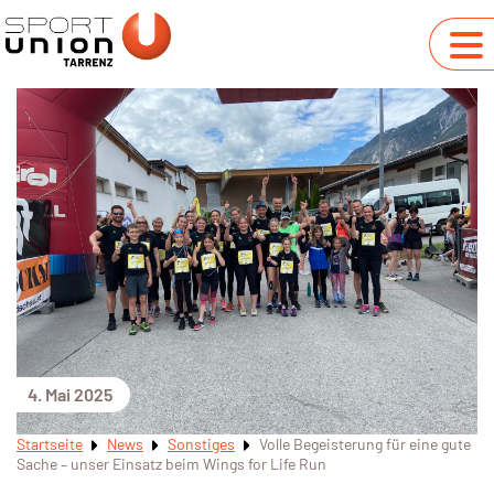
4. Mai 2025
Startseite
News
Sonstiges
Volle Begeisterung für eine gute
Sache – unser Einsatz beim Wings for Life Run