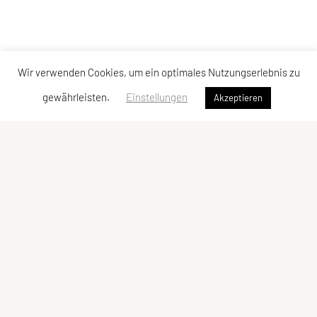
Wir verwenden Cookies, um ein optimales Nutzungserlebnis zu
gewährleisten.
Einstellungen
Akzeptieren
SPORTUNION Tarrenz
Hausanger 17
6464 Tarrenz
Tel: +43 664 / 46 18 072
E-Mail:
su-tarrenz@gmx.at
ZVR-Zahl: 918936165