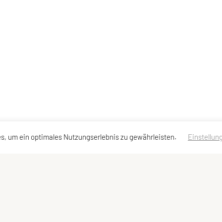
s, um ein optimales Nutzungserlebnis zu gewährleisten.
Einstellun
Schnellzugriff
Meta
Mitglied werden
Newsletter