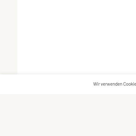
Wir verwenden Cookie
SPORTUNION Tarrenz
Kontaktadressen
Hausanger 17
Kontakt